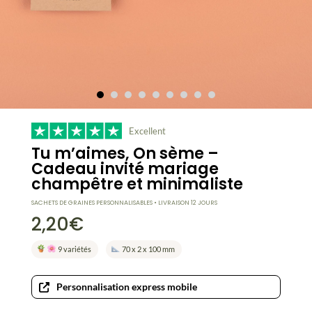
Excellent
Tu m’aimes, On sème –
Cadeau invité mariage
champêtre et minimaliste
SACHETS DE GRAINES PERSONNALISABLES • LIVRAISON 12 JOURS
2,20
€
9 variétés
70 x 2 x 100 mm
Personnalisation express mobile