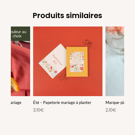
Produits similaires
couleur au
choix
vité mariage
Été – Papeterie mariage à planter
Marque-place mar
3,10
€
2,10
€