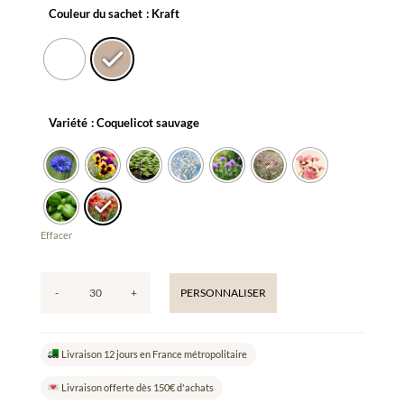
Couleur du sachet
: Kraft
Variété
: Coquelicot sauvage
Effacer
-
+
PERSONNALISER
quantité
de
Tu
Livraison 12 jours en France métropolitaire
m'aimes,
On
Livraison offerte dès 150€ d'achats
sème