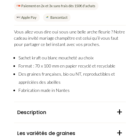
-
Paiement en 2x et 3x sans frais dès 150€ d'achats
Cadeau
Apple Pay
Bancontact
invité
mariage
Vous allez vous dire oui sous une belle arche fleurie ? Notre
champêtre
cadeau invité mariage champêtre
est celui qu’il vous faut
et
pour partager ce bel instant avec vos proches.
minimaliste
Sachet
kraft ou blanc moucheté au choix
Format : 70 x 100 mm en papier
recyclé et recyclable
Des
graines françaises
,
bio ou NT
,
reproductibles
et
appréciées des abeilles
Fabrication
made in Nantes
+
Description
+
Les variétés de graines