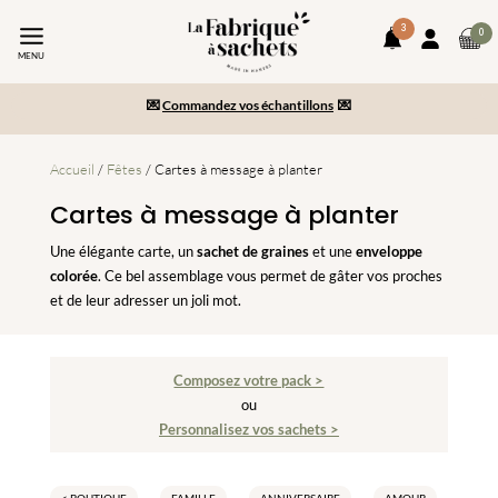
3
art
0
notifications
Mon
da
MENU
compte
💌
Commandez vos échantillons
💌
le
pa
Paiement en 2x/3x et livraison gratuite dès 150€ d’achats
-10% sur votre commande en vous inscrivant à la newsletter
Accueil
/
Fêtes
/ Cartes à message à planter
Cartes à message à planter
Une élégante carte, un
sachet de graines
et une
enveloppe
colorée
. Ce bel assemblage vous permet de gâter vos proches
et de leur adresser un joli mot.
Composez votre pack >
ou
Personnalisez vos sachets >