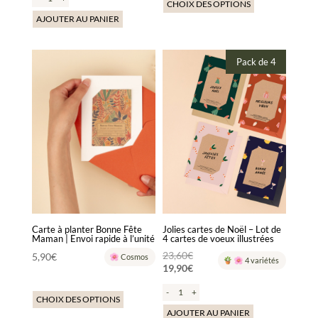
CHOIX DES OPTIONS
AJOUTER AU PANIER
Ce
Pack de 4
produit
a
plusieurs
variations.
Les
options
peuvent
être
choisies
sur
la
Carte à planter Bonne Fête
Jolies cartes de Noël – Lot de
Maman | Envoi rapide à l’unité
4 cartes de voeux illustrées
page
Le
23,60
€
5,90
€
Cosmos
du
4 variétés
19,90
€
prix
produit
Le
initial
-
+
prix
CHOIX DES OPTIONS
était :
actuel
AJOUTER AU PANIER
23,60€.