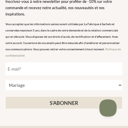
Inscrivez-vous à notre newsletter pour profiter de -10% sur votre
commande et recevez notre actualité, nos nouveautés et nos
inspirations.
Vous acceptez que les informations saisies soient utilisées par La Fabrique à Sachets et
conservées maximum 5 ans, dans le cadre de votre demande et de la relation commerciale
qui en découle. Vous disposez de vos droits d’accès, de rectification et d’effacement. Avec
votre accord, l’ouverture de nos emails peut être mesurée afin d’améliorer et personnaliser
nos communications. Vous pouvez retirer votre consentement à tout moment.
Politique de
confidentialité
E
-
m
T
a
y
i
p
l
e
*
d
'
é
v