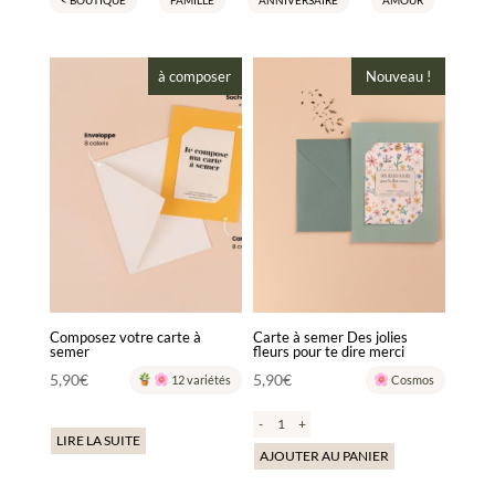
< BOUTIQUE
FAMILLE
ANNIVERSAIRE
AMOUR
PAPA
à composer
Nouveau !
Composez votre carte à
Carte à semer Des jolies
semer
fleurs pour te dire merci
5,90
€
5,90
€
12 variétés
Cosmos
-
+
LIRE LA SUITE
AJOUTER AU PANIER