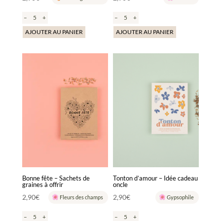
–
+
–
+
AJOUTER AU PANIER
AJOUTER AU PANIER
Bonne fête – Sachets de
Tonton d’amour – Idée cadeau
graines à offrir
oncle
2,90
€
2,90
€
Fleurs des champs
Gypsophile
–
+
–
+