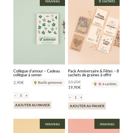
nouveau
8 sachets
Collègue d’amour – Cadeau
Pack Anniversaire & Fêtes – 8
collègue à semer
sachets de graines à offrir
Le
23,20
€
2,90
€
Basilic genovese
6 variétés
19,90
€
prix
Le
initial
–
+
–
+
prix
était :
AJOUTER AU PANIER
actuel
AJOUTER AU PANIER
23,20€.
est :
19,90€.
nouveau
nouveau