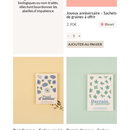
biologiques ou non-traités,
elles font bourdonner les
abeilles d’impatience.
Joyeux anniversaire – Sachets
de graines à offrir
2,90
€
Bleuet
–
+
AJOUTER AU PANIER