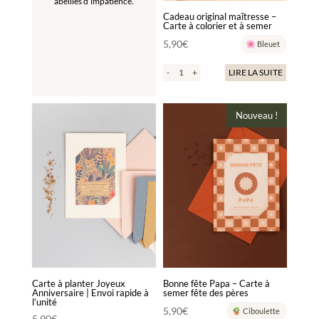
abeilles d’impatience.
Cadeau original maîtresse –
Carte à colorier et à semer
5,90
€
Bleuet
-
+
LIRE LA SUITE
Ce
Nouveau !
produit
a
plusieurs
variations.
Les
options
peuvent
être
choisies
sur
la
Carte à planter Joyeux
Bonne fête Papa – Carte à
Anniversaire | Envoi rapide à
semer fête des pères
page
l’unité
5,90
€
Ciboulette
du
5,90
€