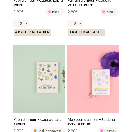
Papi d’amour – Cadeau papi à
Parrain d’amour – Cadeau
semer
parrain à semer
2,90
€
2,90
€
Bleuet
Bleuet
–
+
–
+
AJOUTER AU PANIER
AJOUTER AU PANIER
Papa d’amour – Cadeau papa
Ma soeur d’amour – Cadeau
à semer
soeur à semer
2,90
€
2,90
€
Basilic genovese
Cosmos