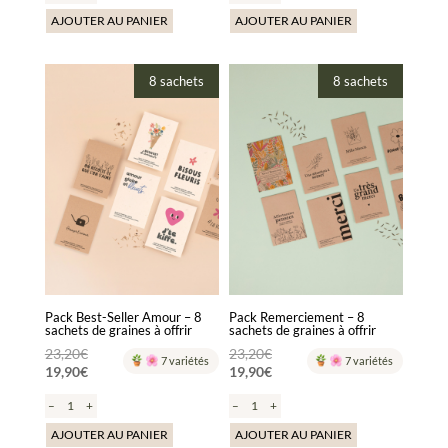
AJOUTER AU PANIER
AJOUTER AU PANIER
8 sachets
8 sachets
Pack Best-Seller Amour – 8
Pack Remerciement – 8
sachets de graines à offrir
sachets de graines à offrir
Le
Le
23,20
€
23,20
€
7 variétés
7 variétés
19,90
€
19,90
€
prix
prix
Le
Le
initial
initial
–
+
–
+
prix
prix
était :
était :
actuel
actuel
AJOUTER AU PANIER
AJOUTER AU PANIER
23,20€.
23,20€.