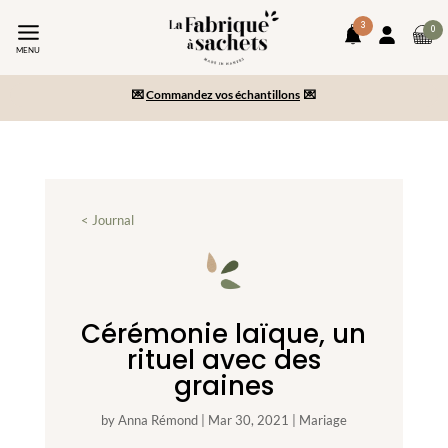
3
art
0
notifications
Mon
da
MENU
compte
-10% sur votre commande en vous inscrivant à la newsletter
le
pa
💌
Commandez vos échantillons
💌
Paiement en 2x/3x et livraison gratuite dès 150€ d’achats
< Journal
Cérémonie laïque, un
rituel avec des
graines
by
Anna Rémond
|
Mar 30, 2021
|
Mariage