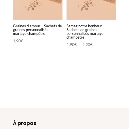
Graines d’amour – Sachets de
Semez notre bonheur –
graines personnalisés
Sachets de graines
mariage champêtre
personnalisés mariage
champêtre
1,90
€
Plage
1,90
€
–
2,20
€
de
prix :
1,90€
à
2,20€
À propos