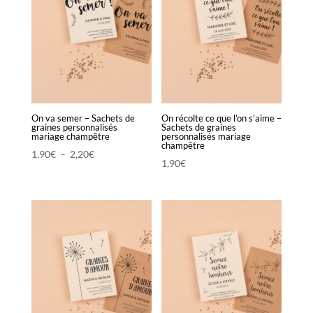
On va semer – Sachets de
On récolte ce que l’on s’aime –
graines personnalisés
Sachets de graines
mariage champêtre
personnalisés mariage
champêtre
Plage
1,90
€
–
2,20
€
1,90
€
de
prix :
1,90€
à
2,20€