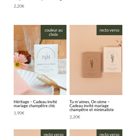
2,20
€
couleur au
recto verso
choix
Héritage – Cadeau invité
Tu m’aimes, On sème –
mariage champêtre chic
Cadeau invité mariage
champêtre et minimaliste
1,90
€
2,20
€
recto verso
recto verso