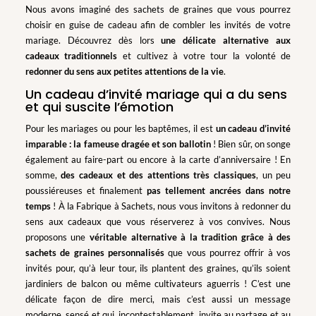
Nous avons imaginé des sachets de graines que vous pourrez
choisir en guise de cadeau afin de combler les invités de votre
mariage. Découvrez dès lors
une délicate alternative aux
cadeaux traditionnels
et cultivez à votre tour la volonté de
redonner du sens aux petites attentions de la vie
.
Un cadeau d’invité mariage qui a du sens
et qui suscite l’émotion
Pour les mariages ou pour les baptêmes, il est
un cadeau d’invité
imparable : la fameuse dragée et son ballotin
! Bien sûr, on songe
également au faire-part ou encore à la carte d’anniversaire ! En
somme,
des cadeaux et des attentions très classiques
, un peu
poussiéreuses et finalement
pas tellement ancrées dans notre
temps
! À la Fabrique à Sachets, nous vous invitons à redonner du
sens aux cadeaux que vous réserverez à vos convives. Nous
proposons une
véritable alternative à la tradition grâce à des
sachets de graines personnalisés
que vous pourrez offrir à vos
invités pour, qu’à leur tour, ils plantent des graines, qu’ils soient
jardiniers de balcon ou même cultivateurs aguerris ! C’est une
délicate façon de dire merci, mais c’est aussi un message
moderne, sensé et qui, incontestablement, invite au partage et au