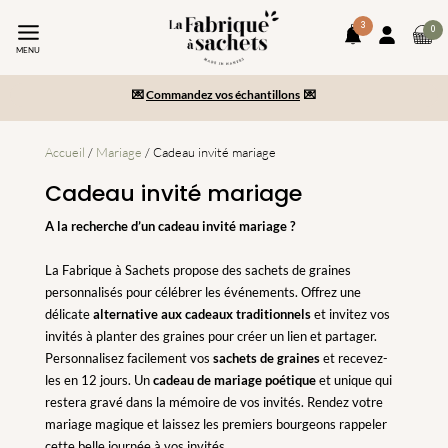
3
art
0
notifications
Mon
da
MENU
compte
le
-10% sur votre commande en vous inscrivant à la newsletter
pa
💌
Commandez vos échantillons
💌
Paiement en 2x/3x et livraison gratuite dès 150€ d’achats
Accueil
/
Mariage
/ Cadeau invité mariage
Cadeau invité mariage
A la recherche d’un cadeau invité mariage ?
La Fabrique à Sachets propose des sachets de graines
personnalisés pour célébrer les événements. Offrez une
délicate
alternative aux cadeaux traditionnels
et invitez vos
invités à planter des graines pour créer un lien et partager.
Personnalisez facilement vos
sachets de graines
et recevez-
les en 12 jours. Un
cadeau de mariage poétique
et unique qui
restera gravé dans la mémoire de vos invités. Rendez votre
mariage magique et laissez les premiers bourgeons rappeler
cette belle journée à vos invités