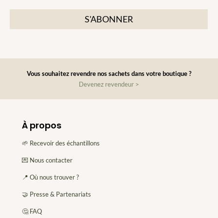
p
l
e
*
d
'
é
v
é
Vous souhaitez revendre nos sachets dans votre boutique ?
n
Devenez revendeur >
e
m
e
À propos
n
t
🌱 Recevoir des échantillons
*
💌 Nous contacter
📍 Où nous trouver ?
🤝 Presse & Partenariats
🤔 FAQ