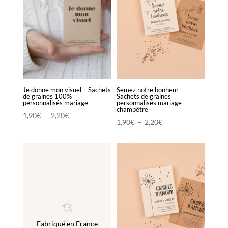
Je donne mon visuel – Sachets
Semez notre bonheur –
de graines 100%
Sachets de graines
personnalisés mariage
personnalisés mariage
champêtre
Plage
1,90
€
–
2,20
€
Plage
1,90
€
–
2,20
€
de
de
prix :
prix :
1,90€
1,90€
à
à
2,20€
2,20€
Fabriqué en France