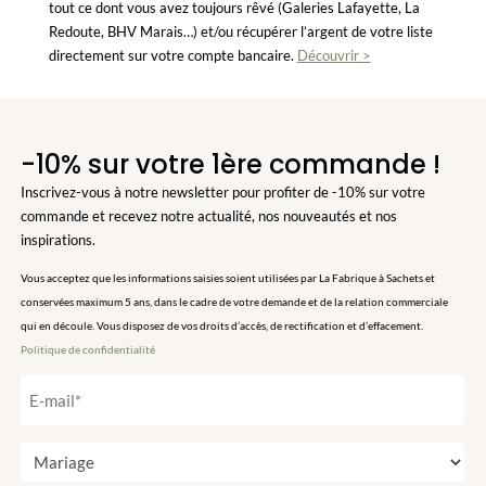
tout ce dont vous avez toujours rêvé (Galeries Lafayette, La
Redoute, BHV Marais…) et/ou récupérer l’argent de votre liste
directement sur votre compte bancaire.
Découvrir >
-10% sur votre 1ère commande !
Inscrivez-vous à notre newsletter pour profiter de -10% sur votre
commande et recevez notre actualité, nos nouveautés et nos
inspirations.
Vous acceptez que les informations saisies soient utilisées par La Fabrique à Sachets et
conservées maximum 5 ans, dans le cadre de votre demande et de la relation commerciale
qui en découle. Vous disposez de vos droits d’accès, de rectification et d’effacement.
Politique de confidentialité
E
-
m
T
a
y
i