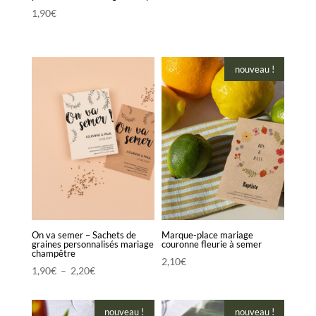
1,90
€
nouveau !
On va semer – Sachets de
Marque-place mariage
graines personnalisés mariage
couronne fleurie à semer
champêtre
2,10
€
Plage
1,90
€
–
2,20
€
de
prix :
nouveau !
nouveau !