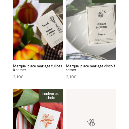
1,90€
à
2,20€
Marque-place mariage tulipes
Marque-place mariage disco à
à semer
semer
2,10
€
2,10
€
couleur au
choix