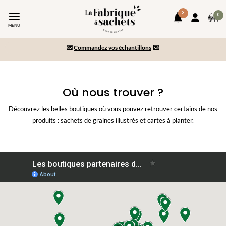
3
art
0
notifications
Mon
da
MENU
compte
-10% sur votre commande en vous inscrivant à la newsletter
le
pa
💌
Commandez vos échantillons
💌
Paiement en 2x/3x et livraison gratuite dès 150€ d’achats
Où nous trouver ?
Découvrez les belles boutiques où vous pouvez retrouver certains de nos
produits : sachets de graines illustrés et cartes à planter.