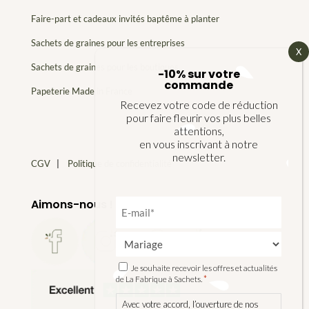
Faire-part et cadeaux invités baptême à planter
Sachets de graines pour les entreprises
Sachets de graines pour les boutiques
-10% sur votre
commande
Papeterie Made in France
Recevez votre code de réduction
pour faire fleurir vos plus belles
attentions,
en vous inscrivant à notre
newsletter.
CGV
|
Politique de confidentialité
E-
Aimons-nous !
mail
*
Type
d'événement
*
RGPD
Je souhaite recevoir les offres et actualités
*
*
de La Fabrique à Sachets.
Avec votre accord, l’ouverture de nos