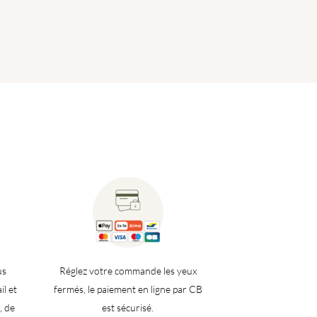
de
prix :
2,10€
à
2,40€
us
Réglez votre commande les yeux
il et
fermés, le paiement en ligne par CB
, de
est sécurisé.