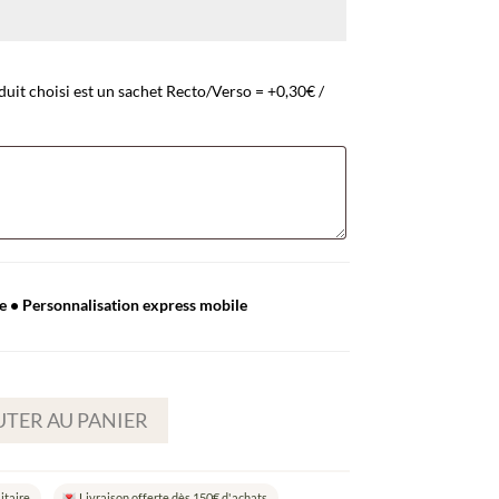
duit choisi est un sachet Recto/Verso = +0,30€ /
e • Personnalisation express mobile
TER AU PANIER
itaire
Livraison offerte dès 150€ d'achats