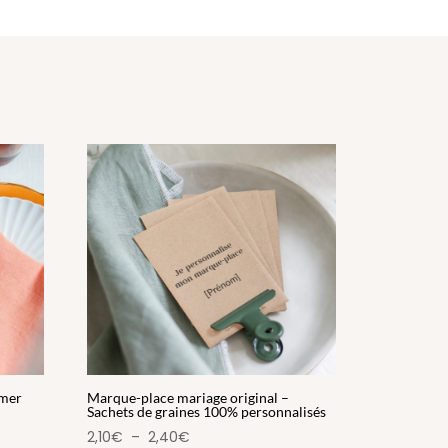
emer
Marque-place mariage original –
Sachets de graines 100% personnalisés
Plage
2,10
€
–
2,40
€