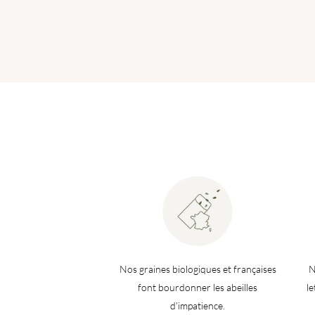
de
prix :
1,90€
à
2,20€
Nos graines biologiques et françaises
N
font bourdonner les abeilles
l
d’impatience.