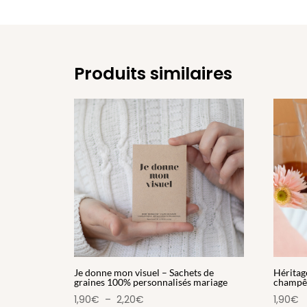
Produits similaires
Je donne mon visuel – Sachets de
Héritag
graines 100% personnalisés mariage
champêt
Plage
1,90
€
–
2,20
€
1,90
€