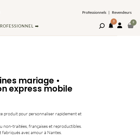
Professionnels
|
Revendeurs
3
ARTI
0
Ouvrir
MON
ROFESSIONNEL ➡️
DAN
le
COMPT
NOTIFICATIONS
volet
LE
de
PAN
recherche
ines mariage •
on express mobile
 ce produit pour personnaliser rapidement et
 non-traitées, françaises et reproductibles.
t fabriqués avec amour à Nantes.