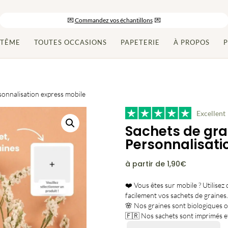
-10% sur votre commande en vous inscrivant à la newsletter
💌
Commandez vos échantillons
💌
Paiement en 2x/3x et livraison gratuite dès 150€ d’achats
PTÊME
TOUTES OCCASIONS
PAPETERIE
À PROPOS
P
sonnalisation express mobile
Excellent
Sachets de gra
Personnalisati
à partir de 1,90€
❤️ Vous êtes sur mobile ? Utilisez
facilement vos sachets de graines.
🌸 Nos graines sont biologiques ou
🇫🇷 Nos sachets sont imprimés e