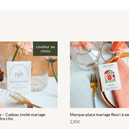
couleur au
choix
e – Cadeau invité mariage
Marque-place mariage fleuri à s
re chic
2,10
€