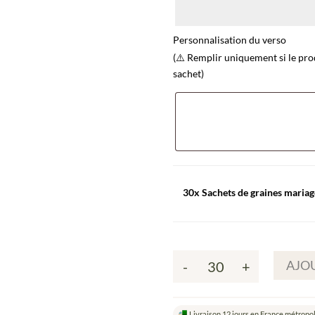
Personnalisation du verso
(⚠️ Remplir uniquement si le pro
sachet)
30x Sachets de graines mariag
AJOU
-
+
quantité
de
Sachets
Livraison 12 jours en France métropol