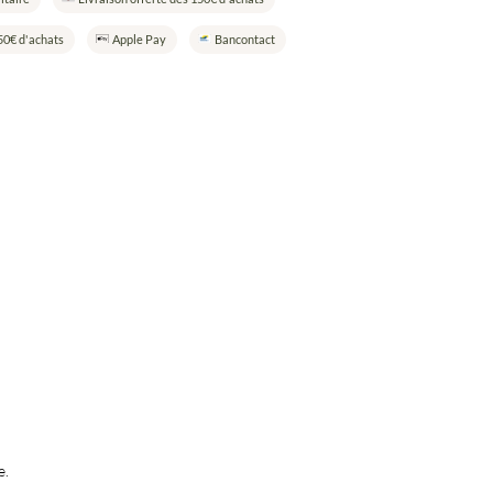
50€ d'achats
Apple Pay
Bancontact
e.