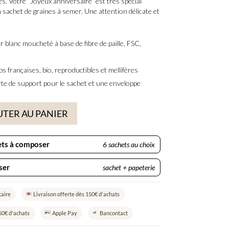
ies. Votre
“Joyeux anniversaire”
est très spécial
n
sachet de graines à semer
. Une attention délicate et
 blanc moucheté à base de fibre de paille,
FSC,
s françaises, bio, reproductibles et mellifères
rte de support pour le sachet et une enveloppe
TER AU PANIER
ets à composer
6 sachets au choix
ser
sachet + papeterie
taire
Livraison offerte dès 150€ d'achats
50€ d'achats
Apple Pay
Bancontact