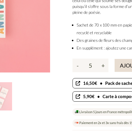
celui ou celle qui souffle ses boug
puisqu’il s’offre sous la forme d’u
pleine de poésie.
Sachet de 70 x 100 mm en papier
recyclé et recyclable
Des
graines de fleurs des champ
En supplément : ajoutez une ca
-
+
AJOU
quantité
de
Joyeux
16,50€
•
Pack de sach
anniversaire
-
5,90€
•
Carte à compo
Sachets
de
Livraison 5 jours en France métropoli
graines
à
Paiement en 2x et 3x sans frais dès 1
offrir