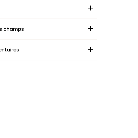
+
+
des champs
+
ntaires