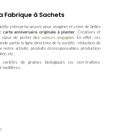
La Fabrique à Sachets
etite entreprise œuvre pour imaginer et créer de belles
e
carte anniversaire originale à planter
. Créatives et
à cœur de porter des
valeurs engagées
. En effet, ces
nde partie la ligne directrice de la société : réduction de
e notre activité, produits écoresponsables, production
tée, etc.
variétés de graines biologiques ou non-traitées,
t mellifères.
e.