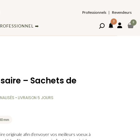
Professionnels
|
Revendeurs
3
ARTI
0
Ouvrir
MON
ROFESSIONNEL ➡️
DAN
le
COMPT
NOTIFICATIONS
volet
LE
de
PAN
recherche
saire – Sachets de
ALISÉS • LIVRAISON 5 JOURS
100 mm
ire originale
afin d’envoyer vos
meilleurs voeux
à