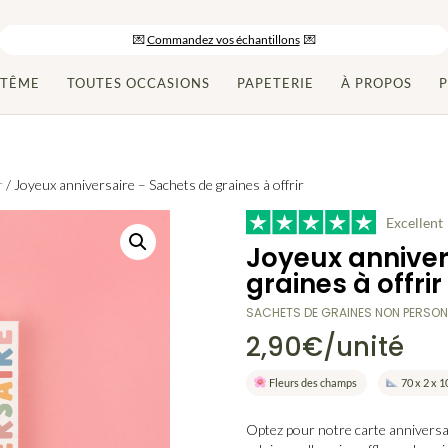
-10% sur votre commande en vous inscrivant à la newsletter
💌
Commandez vos échantillons
💌
Paiement en 2x/3x et livraison gratuite dès 150€ d’achats
PTÊME
TOUTES OCCASIONS
PAPETERIE
À PROPOS
P
r
/ Joyeux anniversaire – Sachets de graines à offrir
Excellent
Joyeux anniver
graines à offrir
SACHETS DE GRAINES NON PERSONN
2,90
€
/unité
Fleurs des champs
70 x 2 x 
Optez pour notre
carte anniversa