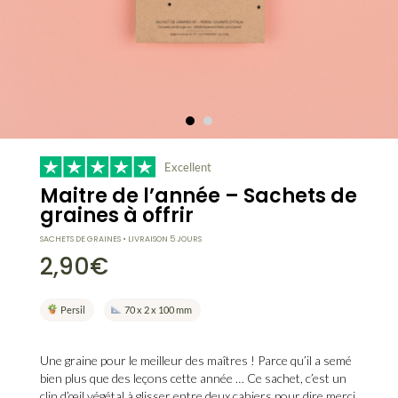
Excellent
Maitre de l’année – Sachets de
graines à offrir
SACHETS DE GRAINES • LIVRAISON 5 JOURS
2,90
€
Persil
70 x 2 x 100 mm
Une graine pour le meilleur des maîtres !
Parce qu’il a semé
bien plus que des leçons cette année … Ce sachet, c’est un
clin d’œil végétal à glisser entre deux cahiers pour dire merci