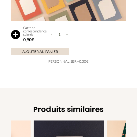
ivoire
carte-
marine
carte-
rosepoudre
carte-
terracotta
olive
Carte de
correspondance
-
+
colorée
Afficher
quantité
0,90
€
ou
de
masquer
les
Carte
AJOUTER AU PANIER
couleurs
de
disponibles
PERSONNALISER +0,30€
correspondance
colorée
Produits similaires