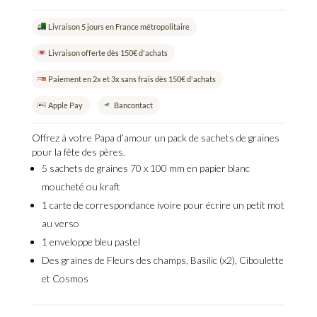
de
Pack
Livraison 5 jours en France métropolitaire
Papa
-
Livraison offerte dès 150€ d'achats
5
sachets
Paiement en 2x et 3x sans frais dès 150€ d'achats
de
Apple Pay
Bancontact
graines
à
Offrez à votre Papa d’amour un pack de sachets de graines
offrir
pour la fête des pères.
pour
5 sachets de graines 70 x 100 mm en papier blanc
la
moucheté ou kraft
fête
des
1 carte de correspondance ivoire pour écrire un petit mot
pères
au verso
1 enveloppe bleu pastel
Des graines de Fleurs des champs, Basilic (x2), Ciboulette
et Cosmos