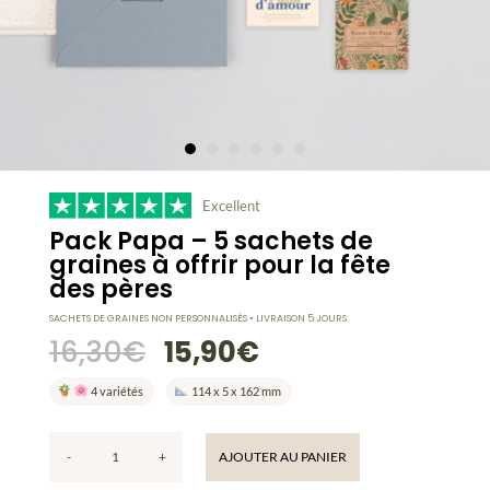
Excellent
Pack Papa – 5 sachets de
graines à offrir pour la fête
des pères
SACHETS DE GRAINES NON PERSONNALISÉS • LIVRAISON 5 JOURS
Le
Le
16,30
€
15,90
€
prix
prix
initial
actuel
4 variétés
114 x 5 x 162 mm
était :
est :
16,30€.
15,90€.
-
+
AJOUTER AU PANIER
quantité