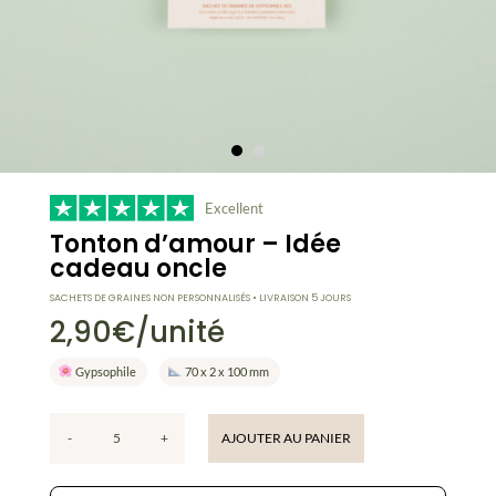
Excellent
Tonton d’amour – Idée
cadeau oncle
SACHETS DE GRAINES NON PERSONNALISÉS • LIVRAISON 5 JOURS
2,90
€
/unité
Gypsophile
70 x 2 x 100 mm
-
+
AJOUTER AU PANIER
quantité
de