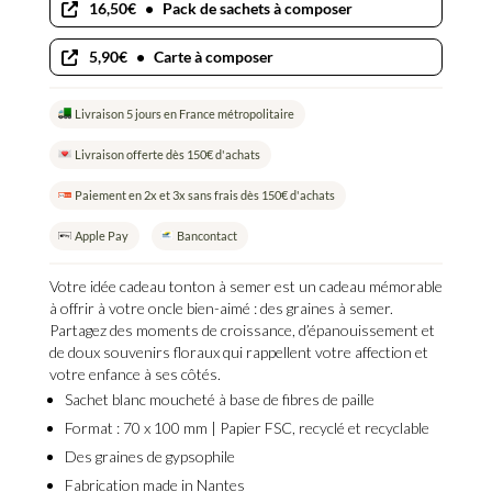
Tonton
16,50€
•
Pack de sachets à composer
d'amour
-
5,90€
•
Carte à composer
Idée
cadeau
Livraison 5 jours en France métropolitaire
oncle
Livraison offerte dès 150€ d'achats
Paiement en 2x et 3x sans frais dès 150€ d'achats
Apple Pay
Bancontact
Votre
idée cadeau tonton à semer
est un cadeau mémorable
à offrir à votre oncle bien-aimé : des graines à semer.
Partagez des moments de croissance, d’épanouissement et
de doux souvenirs floraux qui rappellent votre affection et
votre enfance à ses côtés.
Sachet blanc moucheté
à base de fibres de paille
Format : 70 x 100 mm |
Papier FSC, recyclé et recyclable
Des
graines de gypsophile
Fabrication
made in Nantes