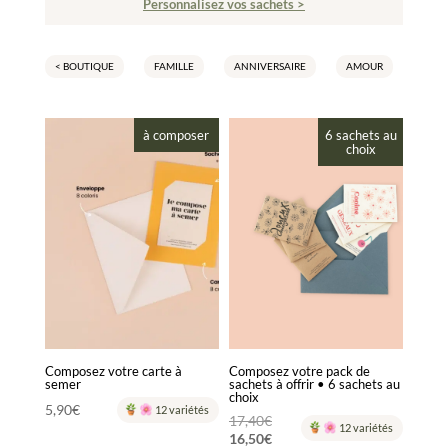
Personnalisez vos sachets >
< BOUTIQUE
FAMILLE
ANNIVERSAIRE
AMOUR
PAPA
à composer
6 sachets au
choix
Composez votre carte à
Composez votre pack de
semer
sachets à offrir • 6 sachets au
choix
5,90
€
12 variétés
Le
17,40
€
12 variétés
16,50
€
prix