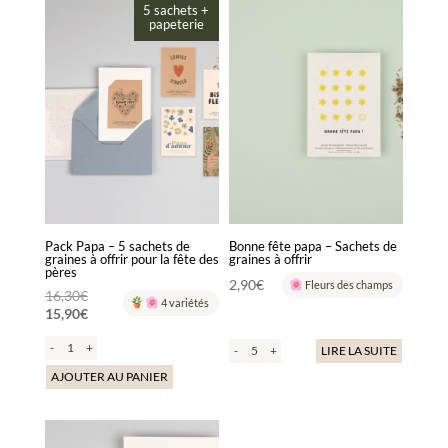
5 sachets +
papeterie
Pack Papa – 5 sachets de
Bonne fête papa – Sachets de
graines à offrir pour la fête des
graines à offrir
pères
2,90
€
Fleurs des champs
Le
16,30
€
4 variétés
15,90
€
prix
Le
initial
-
+
-
+
LIRE LA SUITE
prix
était :
actuel
AJOUTER AU PANIER
16,30€.
est :
15,90€.
Ce