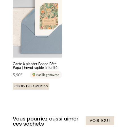
produit
a
plusieurs
variations.
Les
options
peuvent
être
choisies
sur
la
Carte à planter Bonne Fête
Papa | Envoi rapide à l’unité
page
5,90
€
Basilic genovese
du
produit
CHOIX DES OPTIONS
Vous pourriez aussi aimer
VOIR TOUT
ces sachets