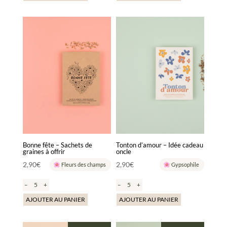
Bonne fête – Sachets de
Tonton d’amour – Idée cadeau
graines à offrir
oncle
2,90
€
2,90
€
Fleurs des champs
Gypsophile
–
+
–
+
AJOUTER AU PANIER
AJOUTER AU PANIER