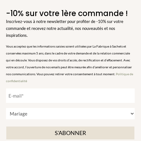
-10% sur votre 1ère commande !
Inscrivez-vous à notre newsletter pour profiter de -10% sur votre
commande et recevez notre actualité, nos nouveautés et nos
inspirations.
Vous acceptez que les informations saisies soient utilisées par La Fabrique à Sachets et
conservées maximum 5 ans, dans le cadre de votre demande et de la relation commerciale
qui en découle. Vous disposez de vos droits d’accès, de rectification et d’effacement. Avec
votre accord, l’ouverture de nos emails peut être mesurée afin d’améliorer et personnaliser
nos communications. Vous pouvez retirer votre consentement à tout moment.
Politique de
confidentialité
E
-
m
T
a
y
i
p
l
e
*
d