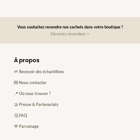
'
é
v
é
Vous souhaitez revendre nos sachets dans votre boutique ?
n
Devenez revendeur >
e
m
e
À propos
n
t
🌱 Recevoir des échantillons
*
💌 Nous contacter
📍 Où nous trouver ?
🤝 Presse & Partenariats
🤔 FAQ
💚 Parrainage