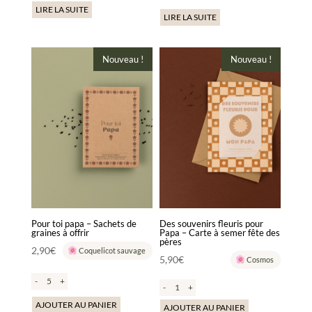
Le
LIRE LA SUITE
initial
LIRE LA SUITE
prix
était :
actuel
17,40€.
est :
Nouveau !
Nouveau !
16,50€.
Pour toi papa – Sachets de
Des souvenirs fleuris pour
graines à offrir
Papa – Carte à semer fête des
pères
2,90
€
Coquelicot sauvage
5,90
€
Cosmos
-
+
-
+
AJOUTER AU PANIER
AJOUTER AU PANIER