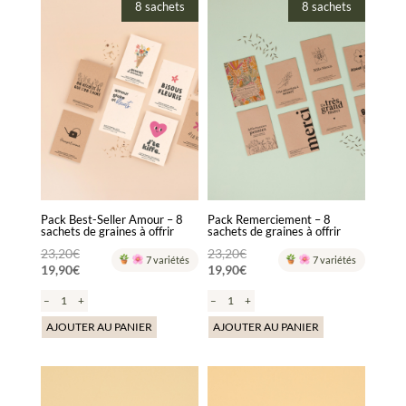
8 sachets
8 sachets
Pack Best-Seller Amour – 8
Pack Remerciement – 8
sachets de graines à offrir
sachets de graines à offrir
Le
Le
23,20
€
23,20
€
7 variétés
7 variétés
19,90
€
19,90
€
prix
prix
Le
Le
initial
initial
–
+
–
+
prix
prix
était :
était :
actuel
actuel
AJOUTER AU PANIER
AJOUTER AU PANIER
23,20€.
23,20€.
est :
est :
19,90€.
19,90€.