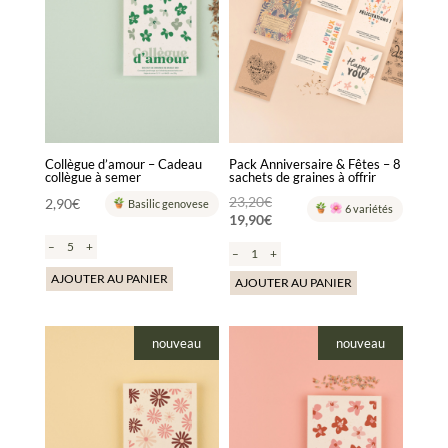
Collègue d’amour – Cadeau
Pack Anniversaire & Fêtes – 8
collègue à semer
sachets de graines à offrir
Le
23,20
€
2,90
€
Basilic genovese
6 variétés
19,90
€
prix
Le
initial
–
+
–
+
prix
était :
AJOUTER AU PANIER
actuel
AJOUTER AU PANIER
23,20€.
est :
19,90€.
nouveau
nouveau