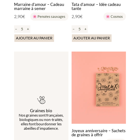
Marraine d’amour – Cadeau
Tata d’amour – Idée cadeau
marraine à semer
tante
2,90
€
2,90
€
Pensées sauvages
Cosmos
–
+
–
+
AJOUTER AU PANIER
AJOUTER AU PANIER
Graines bio
Nos graines sont françaises,
biologiques ou non-traités,
elles font bourdonner les
abeilles d’impatience.
Joyeux anniversaire – Sachets
de graines à offrir