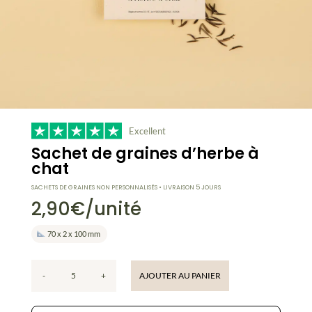
Excellent
Sachet de graines d’herbe à
chat
SACHETS DE GRAINES NON PERSONNALISÉS • LIVRAISON 5 JOURS
2,90
€
/unité
70 x 2 x 100 mm
-
+
AJOUTER AU PANIER
quantité
de