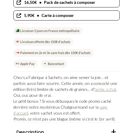
Sachet
16,50€
•
Pack de sachets à composer
de
graines
5,90€
•
Carte à composer
d'herbe
à
Livraison 5 jours en France métropolitaire
chat
Livraison offerte dès 150€ d'achats
Paiement en 2x et 3x sans frais dès 150€ d'achats
Apple Pay
Bancontact
Chez La Fabrique à Sachets, on aime semer la joie… et
parfois aussi faire sourire. Cette année, on a concocté une
édition (très) limitée de sachets de graines… d’
herbe à chat
.
Oui, oui, pour de vrai.
Le petit bonus ? Si vous débusquez le code promo caché
derrière notre mystérieux Chatgourmand sur la
page
d’accueil
, votre sachet vous est offert.
Promis, ce n’est pas une blague (même si c’est le 1er avril).
+
Description