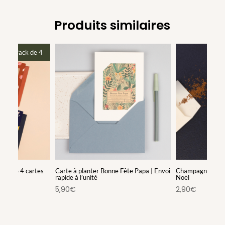
Produits similaires
Pack de 4
 Lot de 4 cartes
Carte à planter Bonne Fête Papa | Envoi
Champagne – Idée
rapide à l’unité
Noël
5,90
€
2,90
€
uel