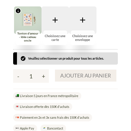
Tonton d'amour
Choisissez une
Choisissez une
- Idée cadeau
carte
enveloppe
oncle
Veuillez sélectionner un produit pour tous les articles.
AJOUTER AU PANIER
-
+
quantité
de
Composez
Livraison 5 jours en France métropolitaire
votre
carte
Livraison offerte dès 150€ d'achats
à
semer
Paiement en 2x et 3x sans frais dès 150€ d'achats
Apple Pay
Bancontact