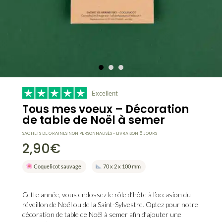
Excellent
Tous mes voeux – Décoration
de table de Noël à semer
SACHETS DE GRAINES NON PERSONNALISÉS • LIVRAISON 5 JOURS
2,90
€
Coquelicot sauvage
70 x 2 x 100 mm
Cette année, vous endossez le rôle d’
hôte
à l’occasion du
réveillon de Noël
ou de la
Saint-Sylvestre
. Optez pour notre
décoration de table de Noël à semer
afin d’ajouter une