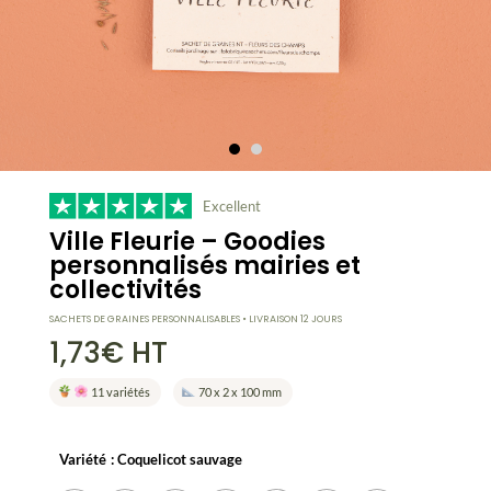
Excellent
Ville Fleurie – Goodies
personnalisés mairies et
collectivités
SACHETS DE GRAINES PERSONNALISABLES • LIVRAISON 12 JOURS
1,73
€
HT
11 variétés
70 x 2 x 100 mm
Variété
: Coquelicot sauvage