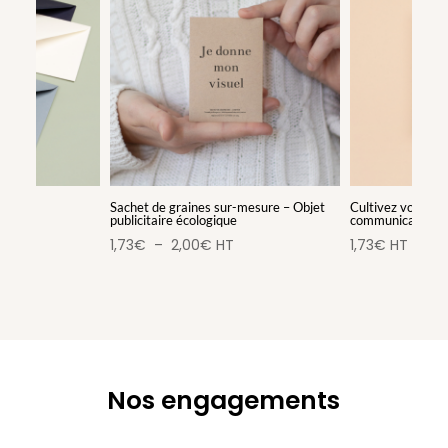
Sachet de graines sur-mesure – Objet
Cultivez vos idée
publicitaire écologique
communication or
Plage
1,73
€
–
2,00
€
HT
1,73
€
HT
de
prix :
1,73€
à
2,00€
Nos engagements