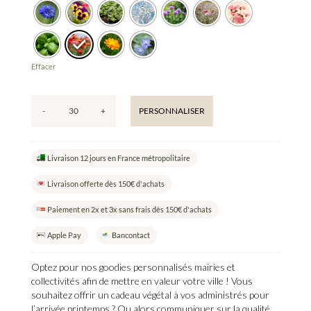
Effacer
-
+
PERSONNALISER
quantité
de
Ville
Livraison 12 jours en France métropolitaire
Fleurie
-
Livraison offerte dès 150€ d'achats
Goodies
personnalisés
Paiement en 2x et 3x sans frais dès 150€ d'achats
mairies
Apple Pay
Bancontact
et
collectivités
Optez pour nos
goodies personnalisés mairies et
collectivités
afin de mettre en valeur votre ville ! Vous
souhaitez offrir un cadeau végétal à vos administrés pour
l’arrivée printemps ? Ou alors communiquer sur la qualité