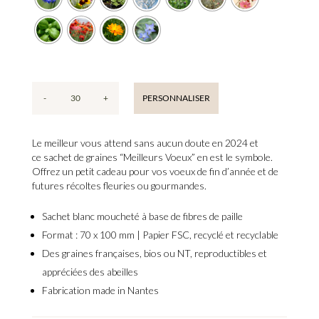
-
+
PERSONNALISER
quantité
de
Meilleurs
Le meilleur vous attend sans aucun doute en 2024 et
Voeux
ce sachet de graines “Meilleurs Voeux”
en est le symbole.
-
Offrez un petit
cadeau pour vos voeux
de fin d’année et de
Cadeau
futures récoltes fleuries ou gourmandes.
voeux
fin
Sachet blanc moucheté
à base de fibres de paille
d'année
Format : 70 x 100 mm |
Papier FSC, recyclé et recyclable
Des
graines françaises, bios ou NT, reproductibles et
appréciées des abeilles
Fabrication
made in Nantes