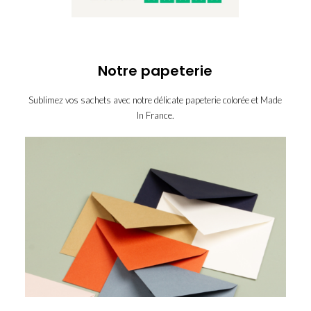
Notre papeterie
Sublimez vos sachets avec notre délicate papeterie colorée et Made
In France.
enveloppe-
enveloppe-
eucalyptus
enveloppe-
bleu-
enveloppe-
ivoire
pastel
enveloppe-
jaune
enveloppe-
kraft
enveloppe-
marine
enveloppe-
rose-
enveloppe-
terracotta
pale
vert-