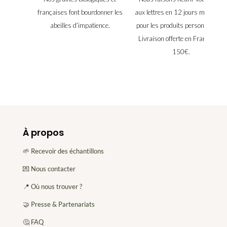
françaises font bourdonner les
aux lettres en 12 jours maximu
abeilles d’impatience.
pour les produits personnalisés.
Livraison offerte en France dès
150€.
À propos
🌱 Recevoir des échantillons
💌 Nous contacter
📍 Où nous trouver ?
🤝 Presse & Partenariats
🤔 FAQ