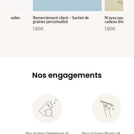
e – Goodies
Remerciement client – Sachet de
N’ayez pas peur d
graines personnalisé
cadeau d’entrepr
1,90
€
1,90
€
Nos engagements
Nos graines biologiques et
Nous faisons fleurir votre boîte