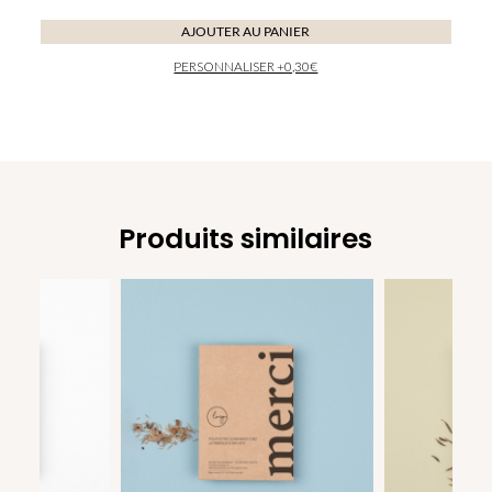
de
masquer
les
Carte
AJOUTER AU PANIER
couleurs
de
disponibles
PERSONNALISER +0,30€
correspondance
colorée
Produits similaires