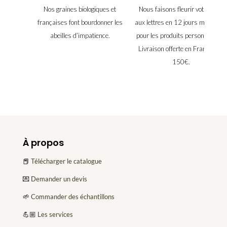
Nos graines biologiques et
Nous faisons fleurir votre boîte
françaises font bourdonner les
aux lettres en 12 jours maximu
abeilles d’impatience.
pour les produits personnalisés.
Livraison offerte en France dès
150€.
À propos
📕
Télécharger le catalogue
💌
Demander un devis
🌱
Commander des échantillons
💪🏼
Les services