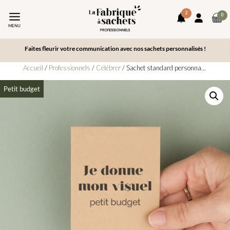
2
art
0
notifications
Mon
da
MENU
compte
le
pa
Faites fleurir votre communication avec nos sachets personnalisés !
Accueil
/
Professionnels
/
Célébrer
/ Sachet standard personnalisé petit budget (dès 100 unités)
Petit budget