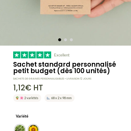
Excellent
Sachet standard personnalisé
petit budget (dès 100 unités)
SACHETS DE GRAINES PERSONNALISABLES • LIVRAISON 12 JOURS
1,12
€
HT
2 variétés
68 x 2 x 98 mm
Variété