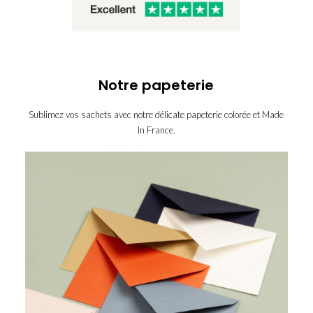
Notre papeterie
Sublimez vos sachets avec notre délicate papeterie colorée et Made
In France.
enveloppe-
enveloppe-
eucalyptus
enveloppe-
bleu-
enveloppe-
ivoire
pastel
enveloppe-
jaune
enveloppe-
kraft
enveloppe-
marine
enveloppe-
rose-
enveloppe-
terracotta
pale