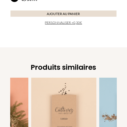
quantité
ou
de
masquer
les
Carte
AJOUTER AU PANIER
couleurs
de
disponibles
PERSONNALISER +0,30€
correspondance
professionnelle
Produits similaires