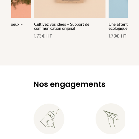
r les voeux –
Cultivez vos idées – Support de
Une attention à 
communication original
écologique
1,73
€
HT
1,73
€
HT
Nos engagements