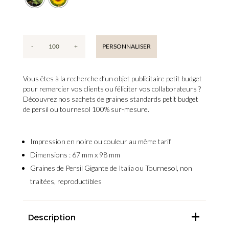
-
+
PERSONNALISER
quantité
de
Sachet
Vous êtes à la recherche d’
un objet publicitaire petit budget
standard
pour
remercier vos clients
ou
féliciter vos collaborateurs
?
personnalisé
Découvrez
nos sachets de graines standards petit budget
petit
de persil ou tournesol 100% sur-mesure
.
budget
(dès
Impression en noire ou couleur au même tarif
100
unités)
Dimensions : 67 mm x 98 mm
Graines de Persil Gigante de Italia ou Tournesol, non
traitées, reproductibles
+
Description