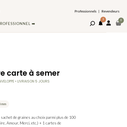
Professionnels
|
Revendeurs
3
ARTI
0
Ouvrir
MON
ROFESSIONNEL ➡️
DAN
le
COMPT
NOTIFICATIONS
volet
LE
de
PAN
recherche
e carte à semer
ENVELOPPE • LIVRAISON 5 JOURS
68 mm
sachet de graines au choix parmi plus de 100
ire, Amour, Merci, etc.) + 1 cartes de