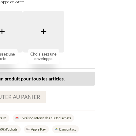
oppe colorée.
ssez une
Choisissez une
arte
enveloppe
n produit pour tous les articles.
TER AU PANIER
taire
Livraison offerte dès 150€ d'achats
50€ d'achats
Apple Pay
Bancontact