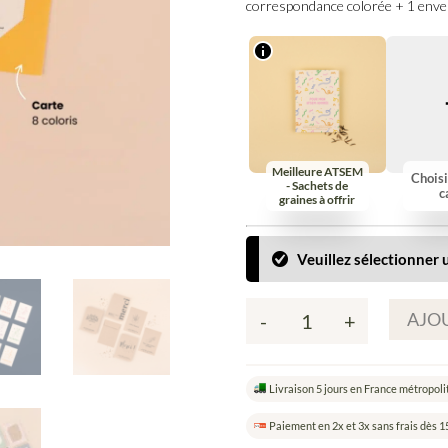
correspondance colorée + 1 envel
Meilleure ATSEM
Choisi
- Sachets de
c
graines à offrir
Veuillez sélectionner u
AJOU
-
+
quantité
de
Composez
Livraison 5 jours en France métropoli
votre
carte
Paiement en 2x et 3x sans frais dès 1
à