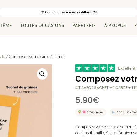
-10% sur votre commande en vous inscrivant à la newsletter
💌
Commandez vos échantillons
💌
Paiement en 2x/3x et livraison gratuite dès 150€ d’achats
PTÊME
TOUTES OCCASIONS
PAPETERIE
À PROPOS
P
ale
/ Composez votre carte à semer
Excellent
Composez votr
KIT AVEC 1 SACHET + 1 CARTE + 1 
5.90
€
12 variétés
114 x 50 x 1
Composez votre carte à semer : 1 
designs (Famille, Astro, Anniversa