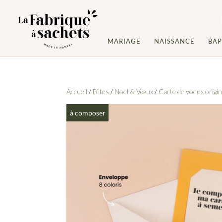
MARIAGE
NAISSANCE
BA
Accueil
/
Fêtes
/
Noel & Vœux
/
Carte de voeux origin
à composer