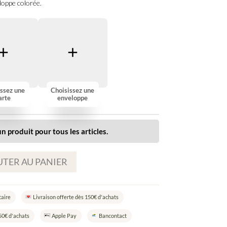
oppe colorée.
ssez une
Choisissez une
arte
enveloppe
n produit pour tous les articles.
TER AU PANIER
taire
Livraison offerte dès 150€ d'achats
50€ d'achats
Apple Pay
Bancontact