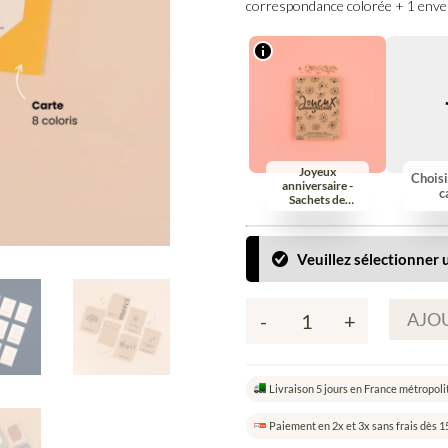
correspondance colorée + 1 envel
Joyeux
Choisi
anniversaire -
c
Sachets de
graines à offrir
Veuillez sélectionner u
AJOU
-
+
quantité
de
Composez
Livraison 5 jours en France métropoli
votre
carte
Paiement en 2x et 3x sans frais dès 1
à