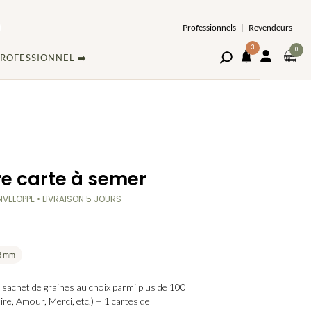
Professionnels
|
Revendeurs
3
ARTI
0
Ouvrir
MON
ROFESSIONNEL ➡️
DAN
le
COMPT
NOTIFICATIONS
volet
LE
de
PAN
recherche
e carte à semer
ENVELOPPE • LIVRAISON 5 JOURS
68 mm
sachet de graines au choix parmi plus de 100
ire, Amour, Merci, etc.) + 1 cartes de