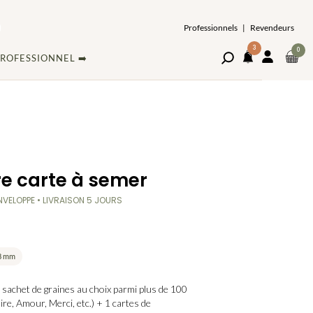
Professionnels
|
Revendeurs
3
ARTI
0
Ouvrir
MON
ROFESSIONNEL ➡️
DAN
le
COMPT
NOTIFICATIONS
volet
LE
de
PAN
recherche
e carte à semer
ENVELOPPE • LIVRAISON 5 JOURS
68 mm
sachet de graines au choix parmi plus de 100
ire, Amour, Merci, etc.) + 1 cartes de