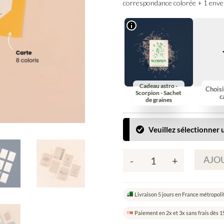
correspondance colorée + 1 envel
Cadeau astro -
Choisi
Scorpion - Sachet
c
de graines
Veuillez sélectionner u
AJOU
-
+
quantité
de
Composez
Livraison 5 jours en France métropoli
votre
carte
Paiement en 2x et 3x sans frais dès 1
à