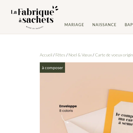
MARIAGE
NAISSANCE
BA
Accueil
/
Fêtes
/
Noel & Vœux
/
Carte de voeux origin
à composer