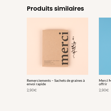
Produits similaires
Remerciements – Sachets de graines à
Merci M
envoi rapide
offrir
2,90
€
2,90
€