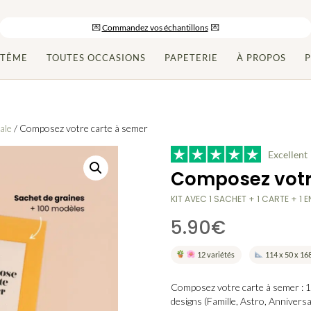
-10% sur votre commande en vous inscrivant à la newsletter
💌
Commandez vos échantillons
💌
Paiement en 2x/3x et livraison gratuite dès 150€ d’achats
PTÊME
TOUTES OCCASIONS
PAPETERIE
À PROPOS
P
ale
/ Composez votre carte à semer
Excellent
Composez votr
KIT AVEC 1 SACHET + 1 CARTE + 1 
5.90
€
12 variétés
114 x 50 x 1
Composez votre carte à semer : 1 
designs (Famille, Astro, Anniversa