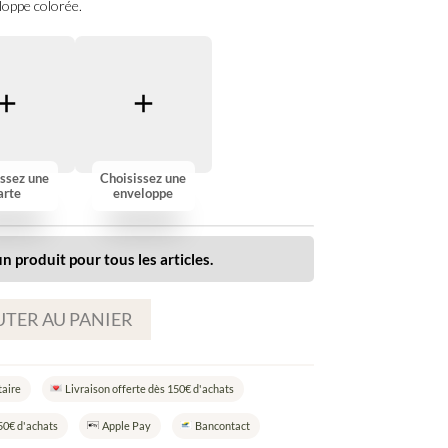
oppe colorée.
ssez une
Choisissez une
arte
enveloppe
n produit pour tous les articles.
TER AU PANIER
taire
Livraison offerte dès 150€ d'achats
50€ d'achats
Apple Pay
Bancontact