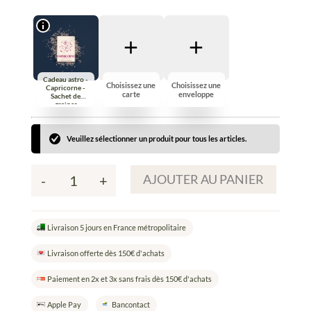
Cadeau astro -
Choisissez une
Choisissez une
Capricorne -
carte
enveloppe
Sachet de
graines
Veuillez sélectionner un produit pour tous les articles.
AJOUTER AU PANIER
-
+
quantité
de
Composez
Livraison 5 jours en France métropolitaire
votre
carte
Livraison offerte dès 150€ d'achats
à
semer
Paiement en 2x et 3x sans frais dès 150€ d'achats
Apple Pay
Bancontact