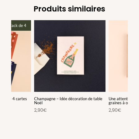
Produits similaires
Pack de 4
 Lot de 4 cartes
Champagne – Idée décoration de table
Une attention à 
Noël
graines à offrir
2,90
€
2,90
€
uel
0€.