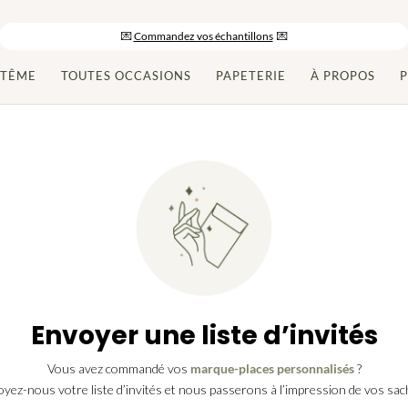
-10% sur votre commande en vous inscrivant à la newsletter
💌
Commandez vos échantillons
💌
Paiement en 2x/3x et livraison gratuite dès 150€ d’achats
PTÊME
TOUTES OCCASIONS
PAPETERIE
À PROPOS
P
Envoyer une liste d’invités
Vous avez commandé vos
marque-places personnalisés
?
yez-nous votre liste d’invités et nous passerons à l’impression de vos sac