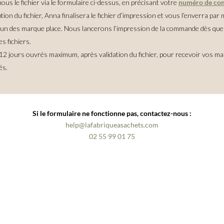
us le fichier via le formulaire ci-dessus, en précisant votre
numéro de c
tion du fichier,
Anna finalisera le fichier d’impression et vous l’enverra par m
acun des marque place. Nous lancerons l’impression de la commande dès qu
es fichiers.
2 jours ouvrés maximum, après validation du fichier, pour recevoir vos m
és.
Si le formulaire ne fonctionne pas, contactez-nous :
help@lafabriqueasachets.com
02 55 99 01 75