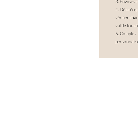
Envoyez no
Dès récep
vérifier ch
validé tous l
Comptez 1
personnalis