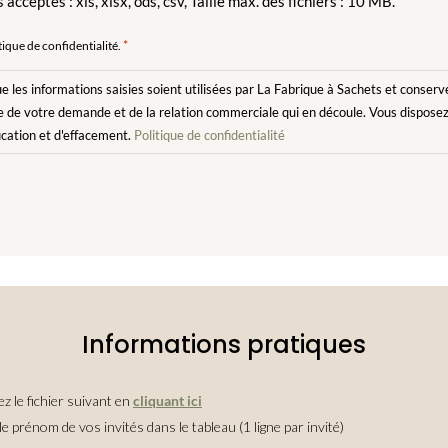
 acceptés : xls, xlsx, ods, csv, Taille max. des fichiers : 10 MB.
*
tique de confidentialité.
e les informations saisies soient utilisées par La Fabrique à Sachets et cons
re de votre demande et de la relation commerciale qui en découle. Vous disposez
fication et d'effacement.
Politique de confidentialité
Informations pratiques
z le fichier suivant en
cliquant ici
le prénom de vos invités dans le tableau (1 ligne par invité)