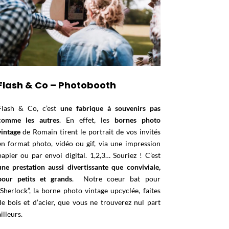
Flash & Co – Photobooth
Flash & Co, c’est
une fabrique à souvenirs pas
comme les autres
. En effet, les
bornes photo
vintage
de Romain tirent le portrait de vos invités
en format photo, vidéo ou gif, via une impression
papier ou par envoi digital.
1,2,3… Souriez ! C’est
une prestation aussi divertissante que conviviale,
pour petits et grands
. Notre coeur bat pour
“Sherlock”, la borne photo vintage upcyclée, faites
de bois et d’acier, que vous ne trouverez nul part
ailleurs.