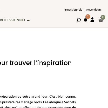
Professionnels
|
Revendeurs
3
ARTI
0
Ouvrir
MON
ROFESSIONNEL ➡️
DAN
le
COMPT
NOTIFICATIONS
volet
LE
de
PAN
recherche
ur trouver l’inspiration
 préparation de votre grand jour
. C’est bien connu,
s prestataires mariage rêvés
,
La Fabrique à Sachets
pe), ainsi qu’une sélection de nos
exposants coup de