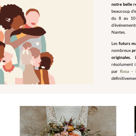
notre belle r
beaucoup d’e
du 8 au 10 
d’événements 
Nantes.
Les
futurs ma
nombreux
pr
originales
. 
résolument i
par
Rosa – 
définitiveme