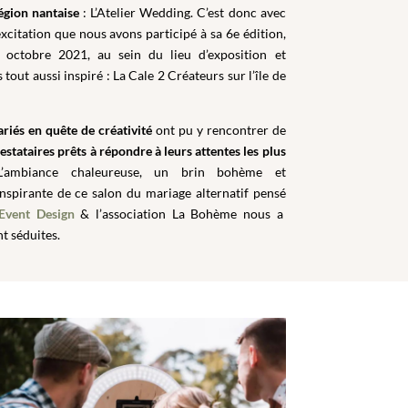
égion nantaise
: L’Atelier Wedding. C’est donc avec
xcitation que nous avons participé à sa 6e édition,
octobre 2021, au sein du lieu d’exposition et
tout aussi inspiré : La Cale 2 Créateurs sur l’île de
riés en quête de créativité
ont pu y rencontrer de
estataires prêts à répondre à leurs attentes les plus
L’ambiance chaleureuse, un brin bohème et
nspirante de ce salon du mariage alternatif pensé
Event Design
& l’association La Bohème nous a
nt séduites.