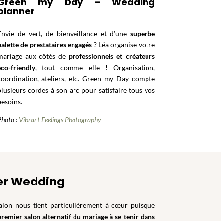
Green my Day – Wedding
planner
Envie de vert, de bienveillance et d’une
superbe
palette de prestataires engagés
? Léa organise votre
mariage aux côtés de
professionnels et créateurs
eco-friendly
, tout comme elle !
Organisation,
coordination, ateliers, etc. Green my Day compte
plusieurs cordes à son arc pour satisfaire tous vos
besoins.
Photo :
Vibrant Feelings Photography
ier Wedding
alon nous tient particulièrement à cœur puisque
premier salon alternatif du mariage
à se tenir dans