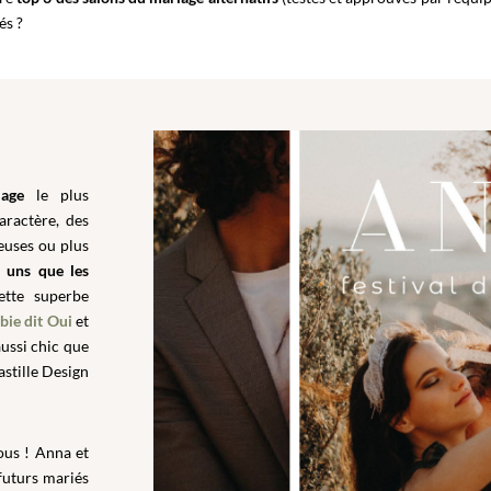
lés ?
iage
le plus
aractère, des
euses ou plus
s uns que les
ette superbe
bie dit Oui
et
aussi chic que
astille Design
ous ! Anna et
futurs mariés