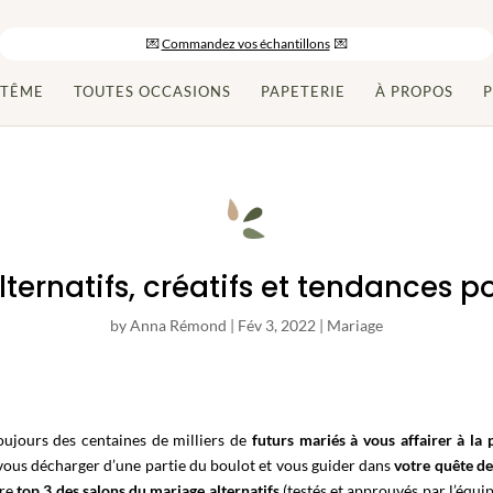
-10% sur votre commande en vous inscrivant à la newsletter
💌
Commandez vos échantillons
💌
Paiement en 2x/3x et livraison gratuite dès 150€ d’achats
PTÊME
TOUTES OCCASIONS
PAPETERIE
À PROPOS
P
ernatifs, créatifs et tendances po
by
Anna Rémond
|
Fév 3, 2022
|
Mariage
toujours des centaines de milliers de
futurs mariés
à vous affairer à la
vous décharger d’une partie du boulot et vous guider dans
votre quête de
tre
top 3 des salons du mariage alternatifs
(testés et approuvés par l’équi