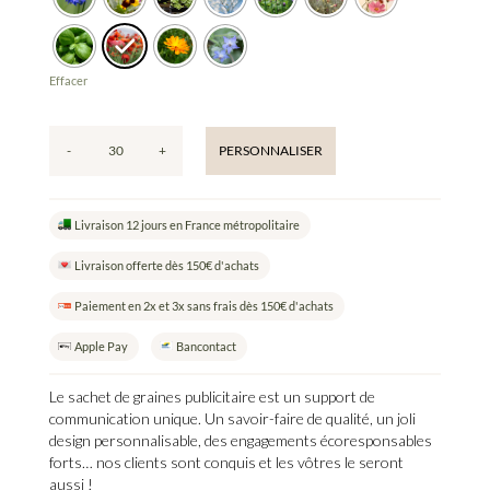
Effacer
-
+
PERSONNALISER
quantité
de
Faites
Livraison 12 jours en France métropolitaire
Germer
vos
Livraison offerte dès 150€ d'achats
Projets
-
Paiement en 2x et 3x sans frais dès 150€ d'achats
Sachet
Apple Pay
Bancontact
de
graines
Le
sachet de graines publicitaire
est un
support de
publicitaire
communication unique
. Un savoir-faire de qualité, un joli
design personnalisable, des engagements écoresponsables
forts… nos clients sont conquis et les vôtres le seront
aussi !