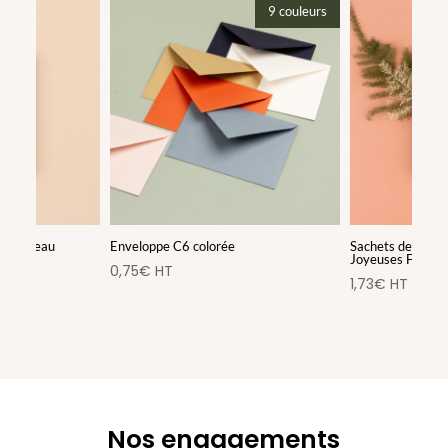
9 couleurs
 – Cadeau
Enveloppe C6 colorée
Sachets de grain
isé
Joyeuses Fêtes
0,75
€
HT
1,73
€
HT
Nos engagements