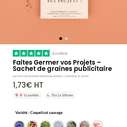
Excellent
Faites Germer vos Projets –
Sachet de graines publicitaire
SACHETS DE GRAINES PERSONNALISABLES • LIVRAISON 12 JOURS
1,73
€
HT
11 variétés
70 x 2 x 100 mm
Variété
: Coquelicot sauvage