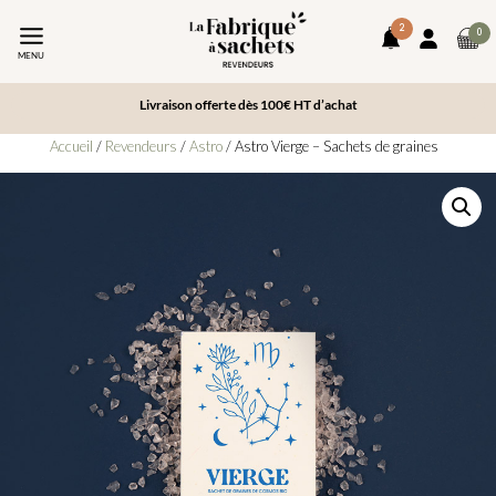
2
art
0
notifications
Mon
da
MENU
compte
le
pa
Livraison offerte dès 100€ HT d’achat
Accueil
/
Revendeurs
/
Astro
/ Astro Vierge – Sachets de graines