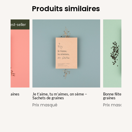
Produits similaires
best-seller
s de graines
Je t’aime, tu m’aimes, on sème –
Bonne fête papa 
Sachets de graines
graines
Prix masqué
Prix masqué