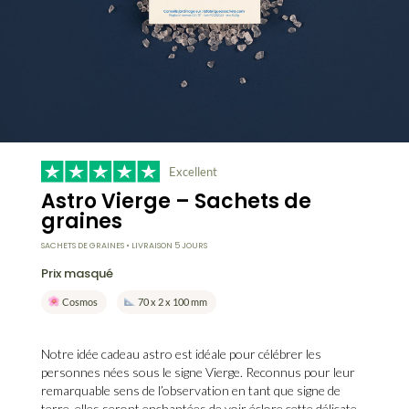
Excellent
Astro Vierge – Sachets de
graines
SACHETS DE GRAINES • LIVRAISON 5 JOURS
Prix masqué
Cosmos
70 x 2 x 100 mm
Notre idée cadeau astro est idéale pour célébrer les
personnes nées sous le
signe Vierge
. Reconnus pour leur
remarquable sens de l’observation en tant que signe de
terre, elles seront enchantées de voir éclore cette délicate