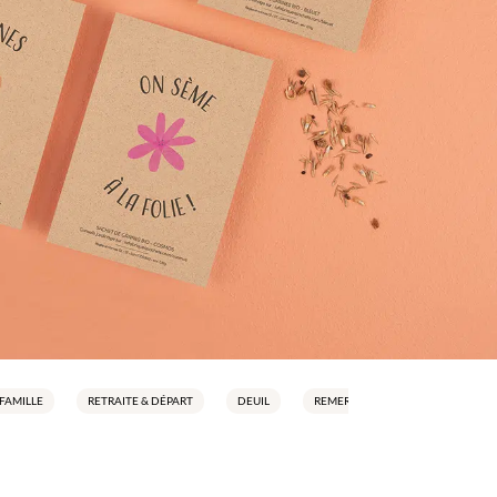
FAMILLE
RETRAITE & DÉPART
DEUIL
REMERCIEMENTS
NOËL &