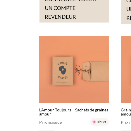
C
UN COMPTE
U
REVENDEUR
R
L’Amour Toujours – Sachets de graines
Grain
amour
amou
Prix masqué
Prix
Bleuet