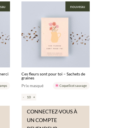
eau
nouveau
merci
Ces fleurs sont pour toi – Sachets de
graines
Prix masqué
hamps
Coquelicot sauvage
-
+
CONNECTEZ-VOUS À
UN COMPTE