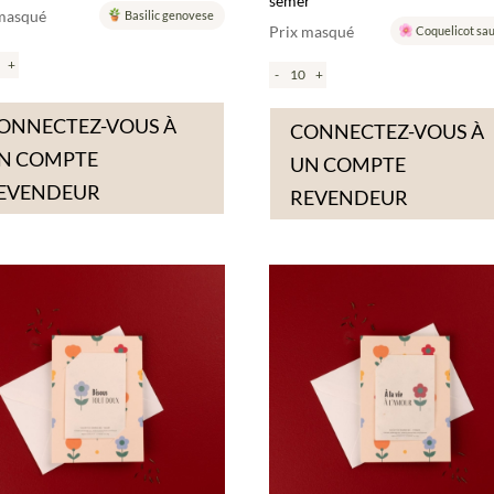
semer
 masqué
Basilic genovese
Prix masqué
Coquelicot sa
+
-
+
ONNECTEZ-VOUS À
CONNECTEZ-VOUS À
N COMPTE
UN COMPTE
EVENDEUR
REVENDEUR