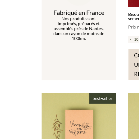
Fabriqué en France
Bisou
seme
Nos produits sont
imprimés, préparés et
Prix
assemblés près de Nantes,
dans un rayon de moins de
100km.
-
C
U
R
best-seller