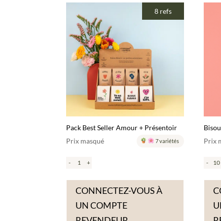
8 refs
Pack Best Seller Amour + Présentoir
Bisou
Prix masqué
Prix
7 variétés
-
+
-
CONNECTEZ-VOUS À
C
UN COMPTE
U
REVENDEUR
R