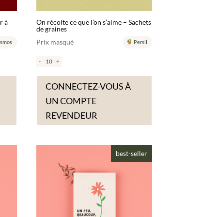
r à
On récolte ce que l’on s’aime – Sachets
de graines
Prix masqué
smos
Persil
-
+
CONNECTEZ-VOUS À
UN COMPTE
REVENDEUR
best-seller