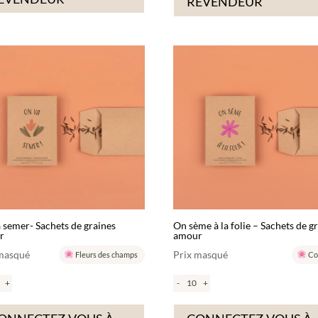
REVENDEUR
 semer- Sachets de graines
On sème à la folie – Sachets de g
r
amour
 masqué
Prix masqué
Fleurs des champs
Co
+
-
+