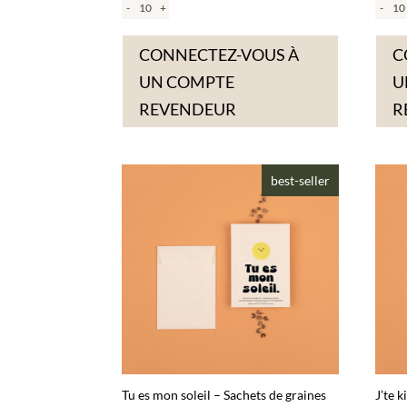
-
+
-
CONNECTEZ-VOUS À
C
UN COMPTE
U
REVENDEUR
R
best-seller
Tu es mon soleil – Sachets de graines
J’te k