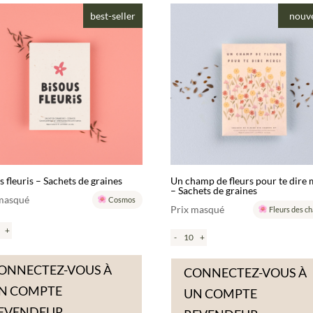
best-seller
nouv
s fleuris – Sachets de graines
Un champ de fleurs pour te dire 
– Sachets de graines
 masqué
Cosmos
Prix masqué
Fleurs des c
+
-
+
ONNECTEZ-VOUS À
CONNECTEZ-VOUS À
N COMPTE
UN COMPTE
EVENDEUR