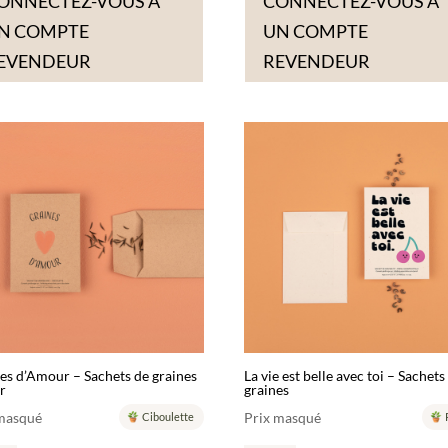
ONNECTEZ-VOUS À
CONNECTEZ-VOUS À
N COMPTE
UN COMPTE
EVENDEUR
REVENDEUR
es d’Amour – Sachets de graines
La vie est belle avec toi – Sachets
r
graines
 masqué
Prix masqué
Ciboulette