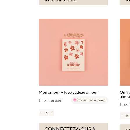
Mon amour – Idée cadeau amour
On va
amou
Prix masqué
Coquelicot sauvage
Prix
-
+
-
CONNECTEZ-VOUS À