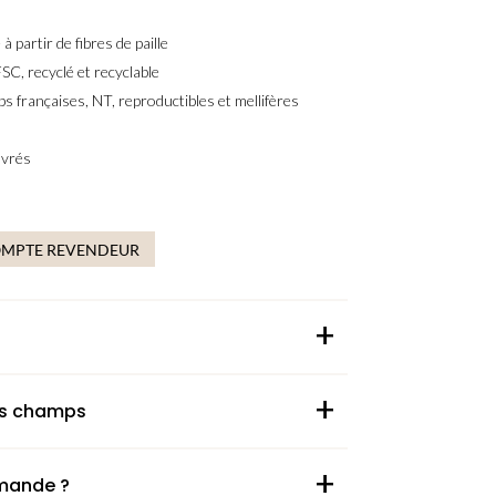
 à partir de fibres de paille
SC, recyclé et recyclable
s françaises, NT, reproductibles et mellifères
uvrés
OMPTE REVENDEUR
+
+
des champs
+
mande ?