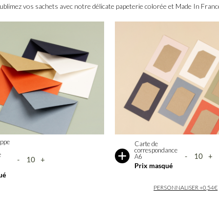
ublimez vos sachets avec notre délicate papeterie colorée et Made In Franc
-
carte-
-
carte-
s
motifs-
-
carte-
pastel
bourgeons
-
carte-
eucalyptus
-
carte-
jaune
-
carte-
ivoire
-
carte-
marine
-
carte-
rosepoudre
-
carte-
terracotta
olive
oppe
Carte de
correspondance
e
-
+
A6
-
+
Afficher
quantité
quantité
Prix masqué
ou
de
ué
masquer
de
les
Carte
Enveloppe
PERSONNALISER +0,54€
couleurs
de
A6
disponibles
s
correspond
colorée
A6