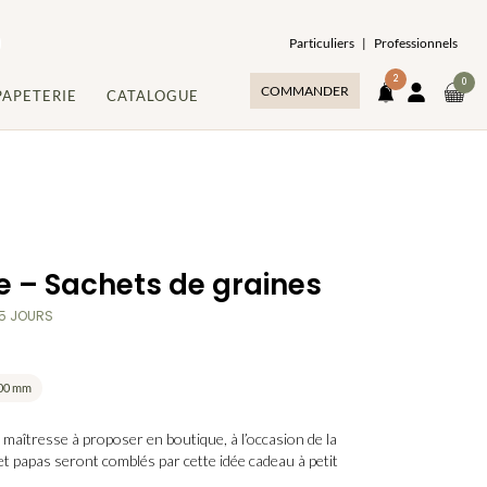
Particuliers
|
Professionnels
2
ARTI
0
COMMANDER
MON
PAPETERIE
CATALOGUE
DAN
COMPT
NOTIFICATIONS
LE
PAN
e – Sachets de graines
 5 JOURS
100 mm
 maîtresse
à proposer en boutique, à l’occasion de la
et papas seront comblés par cette idée cadeau à petit