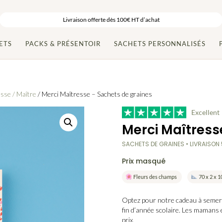
Livraison offerte dès 100€ HT d’achat
ETS
PACKS & PRÉSENTOIR
SACHETS PERSONNALISÉS
sse / Maître
/ Merci Maîtresse – Sachets de graines
Excellent
Merci Maîtress
SACHETS DE GRAINES • LIVRAISON
Prix masqué
Fleurs des champs
70 x 2 x 
Optez pour
notre cadeau à semer
fin d’année scolaire. Les mamans 
prix.