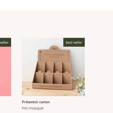
seller
best-seller
Présentoir carton
Prix masqué