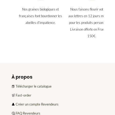
Nos graines biologiques et
Nous faisons fleurir votre boîte
françaises font bourdonner les
aux lettres en 12 jours maximu
abeilles d’impatience.
pour les produits personnalisés.
Livraison offerte en France dès
150€.
À propos
📕
Télécharger le catalogue
🛒
Fast-order
👤
Créer un compte Revendeurs
🤔
FAQ Revendeurs