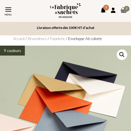
2
art
0
notifications
Mon
da
MENU
compte
le
pa
Livraison offerte dès 100€ HT d’achat
Accueil
/
Revendeurs
/
Papeterie
/ Enveloppe A6 colorée
9 couleurs