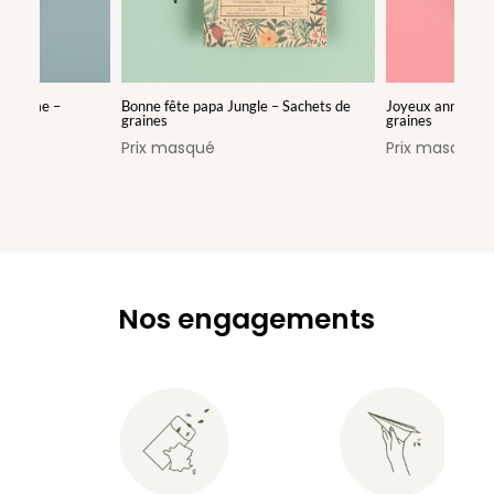
 on sème –
Bonne fête papa Jungle – Sachets de
Joyeux anniversa
graines
graines
Prix masqué
Prix masqué
Nos engagements