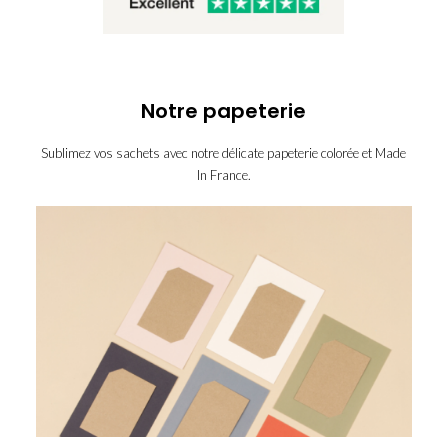
Notre papeterie
Sublimez vos sachets avec notre délicate papeterie colorée et Made
In France.
carte-
carte-
motifs-
carte-
pastel
bourgeons
carte-
eucalyptus
carte-
jaune
carte-
ivoire
carte-
marine
carte-
rosepoudre
carte-
terracotta