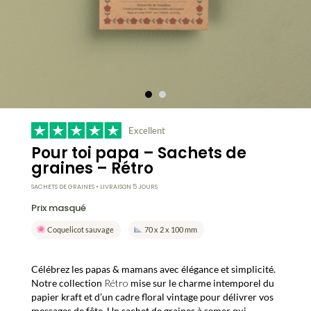
Excellent
Pour toi papa – Sachets de
graines – Rétro
SACHETS DE GRAINES • LIVRAISON 5 JOURS
Prix masqué
Coquelicot sauvage
70 x 2 x 100 mm
Célébrez les papas & mamans avec élégance et simplicité.
Notre collection
Rétro
mise sur le charme intemporel du
papier kraft et d’un cadre floral vintage pour délivrer vos
messages de fête. Un sachet de graines à semer qui