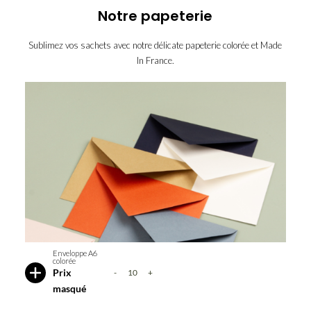
Notre papeterie
Sublimez vos sachets avec notre délicate papeterie colorée et Made
In France.
enveloppe-
enveloppe-
eucalyptus
enveloppe-
bleu-
enveloppe-
ivoire
pastel
enveloppe-
jaune
enveloppe-
kraft
enveloppe-
marine
enveloppe-
rose-
enveloppe-
terracotta
pale
vert-
Enveloppe A6
colorée
olive
Prix
-
+
Afficher
quantité
ou
masqué
de
masquer
les
Enveloppe