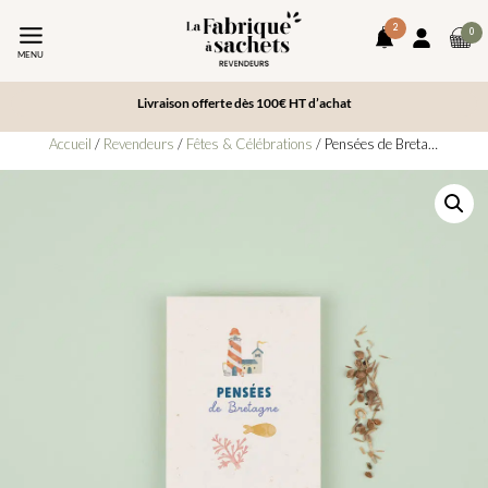
2
art
0
notifications
Mon
da
MENU
compte
le
pa
Livraison offerte dès 100€ HT d’achat
Accueil
/
Revendeurs
/
Fêtes & Célébrations
/ Pensées de Bretagne – Sachets de graines