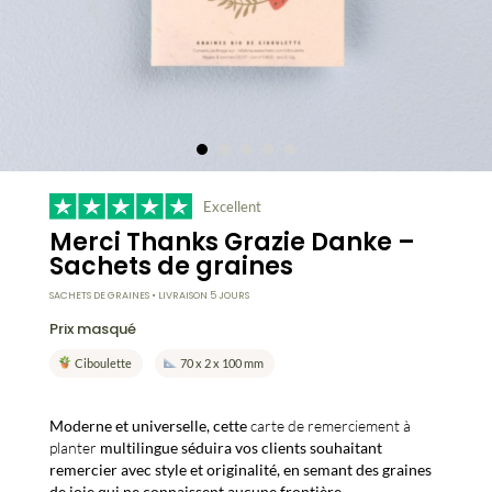
Excellent
Merci Thanks Grazie Danke –
Sachets de graines
SACHETS DE GRAINES • LIVRAISON 5 JOURS
Prix masqué
Ciboulette
70 x 2 x 100 mm
Moderne et universelle, cette
carte de remerciement à
planter
multilingue séduira vos clients souhaitant
remercier avec style et originalité, en semant des graines
de joie qui ne connaissent aucune frontière.