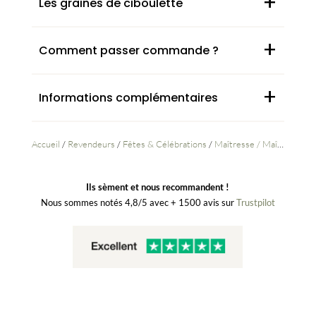
+
Les graines de ciboulette
+
Comment passer commande ?
+
Informations complémentaires
Accueil
/
Revendeurs
/
Fêtes & Célébrations
/
Maîtresse / Maître
/ Merc
Ils sèment et nous recommandent !
Nous sommes notés 4,8/5 avec + 1500 avis sur
Trustpilot