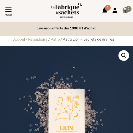
2
art
0
notifications
Mon
da
MENU
compte
le
pa
Livraison offerte dès 100€ HT d’achat
Accueil
/
Revendeurs
/
Astro
/ Astro Lion – Sachets de graines