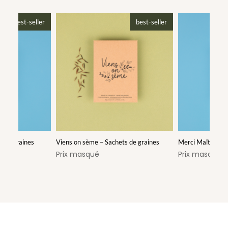
best-seller
best-seller
s de graines
Viens on sème – Sachets de graines
Merci Maîtresse 
Prix masqué
Prix masqué